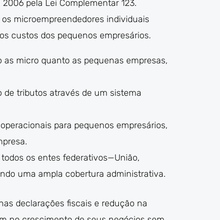
m 2006 pela Lei Complementar 123.
 os microempreendedores individuais
 e os custos dos pequenos empresários.
to as micro quanto as pequenas empresas,
to de tributos através de um sistema
s operacionais para pequenos empresários,
mpresa.
 todos os entes federativos—União,
tindo uma ampla cobertura administrativa.
 nas declarações fiscais e redução na
uem no crescimento de seus negócios sem